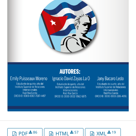
86
57
19
PDF
HTML
XML