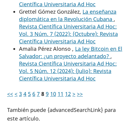
Científica Universitaria Ad Hoc
Grettel Gómez González,
La enseñanza
diplomática en la Revolución Cubana
,
Revista Científica Universitaria Ad Hoc:
Vol. 3 Núm. 7 (2022): (Octubre): Revista
Científica Universitaria Ad Hoc
Amalia Pérez Alonso ,
La ley Bitcoin en El
Salvador: ¿un proyecto adelantado?
,
Revista Científica Universitaria Ad Hoc:
Vol. 5 Núm. 12 (2024): (Julio): Revista
Científica Universitaria Ad Hoc
<<
<
3
4
5
6
7
8
9
10
11
12
>
>>
También puede {advancedSearchLink} para
este artículo.