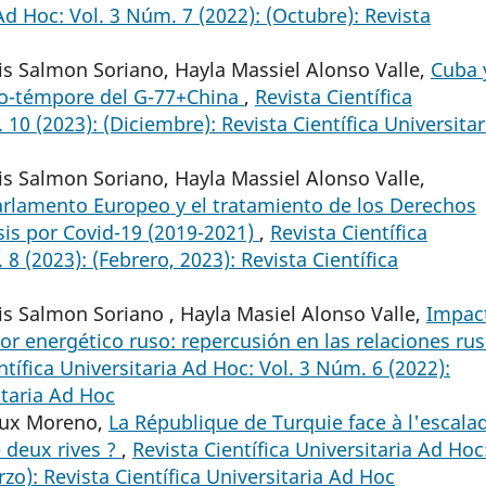
 Ad Hoc: Vol. 3 Núm. 7 (2022): (Octubre): Revista
is Salmon Soriano, Hayla Massiel Alonso Valle,
Cuba 
pro-témpore del G-77+China
,
Revista Científica
 10 (2023): (Diciembre): Revista Científica Universitar
s Salmon Soriano, Hayla Massiel Alonso Valle,
Parlamento Europeo y el tratamiento de los Derechos
is por Covid-19 (2019-2021)
,
Revista Científica
8 (2023): (Febrero, 2023): Revista Científica
s Salmon Soriano , Hayla Masiel Alonso Valle,
Impac
ctor energético ruso: repercusión en las relaciones rus
ntífica Universitaria Ad Hoc: Vol. 3 Núm. 6 (2022):
sitaria Ad Hoc
eaux Moreno,
La République de Turquie face à l'escala
e deux rives ?
,
Revista Científica Universitaria Ad Hoc
zo): Revista Científica Universitaria Ad Hoc