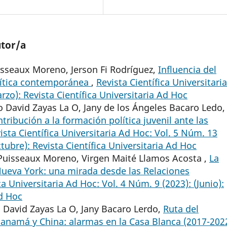
utor/a
isseaux Moreno, Jerson Fi Rodríguez,
Influencia del
lítica contemporánea
,
Revista Científica Universitaria
rzo): Revista Científica Universitaria Ad Hoc
 David Zayas La O, Jany de los Ángeles Bacaro Ledo,
ribución a la formación política juvenil ante las
ista Científica Universitaria Ad Hoc: Vol. 5 Núm. 13
ctubre): Revista Científica Universitaria Ad Hoc
 Puisseaux Moreno, Virgen Maité Llamos Acosta ,
La
Nueva York: una mirada desde las Relaciones
ca Universitaria Ad Hoc: Vol. 4 Núm. 9 (2023): (Junio):
Ad Hoc
 David Zayas La O, Jany Bacaro Lerdo,
Ruta del
namá y China: alarmas en la Casa Blanca (2017-202