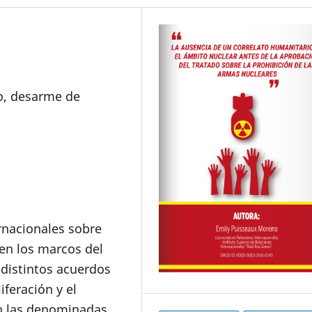
o, desarme de
rnacionales sobre
n los marcos del
distintos acuerdos
iferación y el
en las denominadas