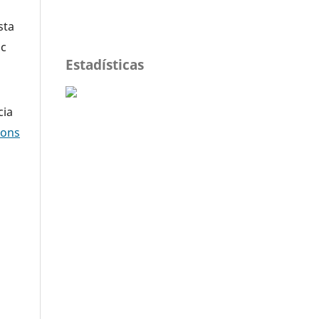
sta
oc
Estadísticas
cia
mons