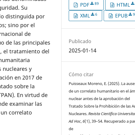
89
PDF
HTML
guridad. Su
6
9
XML
EPUB
do distinguida por
s; sino por el
rnacional de
Publicado
o de las principales
2025-01-14
 el tratamiento del
humanitaria
s nucleares y
Cómo citar
bación en 2017 de
Puisseaux Moreno, E. (2025). La ause
atado sobre la
de un correlato humanitario en el á
TPAN). En virtud de
nuclear antes de la aprobación del
ende examinar las
Tratado Sobre la Prohibición de las 
 un correlato
Nucleares.
Revista Científica Universita
Ad Hoc
,
6
(1), 39–54. Recuperado a par
de