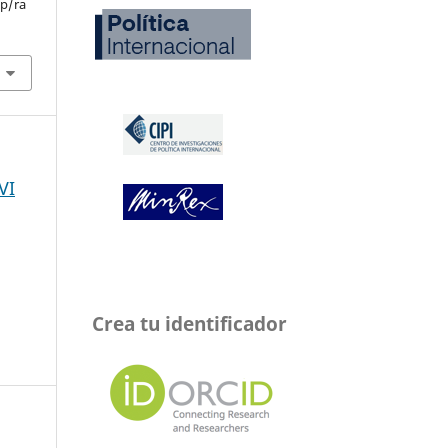
hp/ra
VI
Crea tu identificador