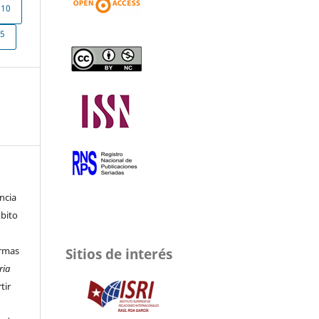
10
5
ncia
mbito
Sitios de interés
Armas
ria
tir