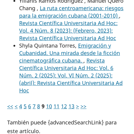
Yilianis Ramos Rodríguez , Manuel Quero
Chang ,
La ruta centroamericana: riesgos
para la emigración cubana (2001-2010)
,
Revista Científica Universitaria Ad Hoc:
Vol. 4 Núm. 8 (2023): (Febrero, 2023):
Revista Científica Universitaria Ad Hoc
Shyla Quintana Torres,
Emigración y
Cubanidad. Una mirada desde la ficción
cinematográfica cubana.
,
Revista
Científica Universitaria Ad Hoc: Vol. 6
Núm. 2 (2025): Vol. VI Núm. 2 (2025):
(abril): Revista Científica Universitaria Ad
Hoc
<<
<
4
5
6
7
8
9
10
11
12
13
>
>>
También puede {advancedSearchLink} para
este artículo.