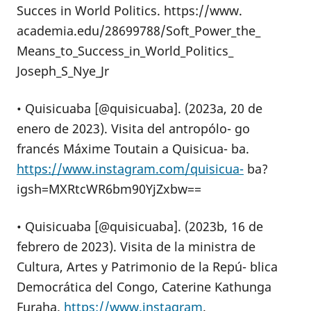
Succes in World Politics. https://www.
academia.edu/28699788/Soft_Power_the_
Means_to_Success_in_World_Politics_
Joseph_S_Nye_Jr
• Quisicuaba [@quisicuaba]. (2023a, 20 de
enero de 2023). Visita del antropólo- go
francés Máxime Toutain a Quisicua- ba.
https://www.instagram.com/quisicua-
ba?
igsh=MXRtcWR6bm90YjZxbw==
• Quisicuaba [@quisicuaba]. (2023b, 16 de
febrero de 2023). Visita de la ministra de
Cultura, Artes y Patrimonio de la Repú- blica
Democrática del Congo, Caterine Kathunga
Furaha.
https://www.instagram
.