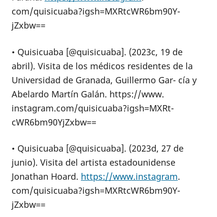
com/quisicuaba?igsh=MXRtcWR6bm90Y-
jZxbw==
• Quisicuaba [@quisicuaba]. (2023c, 19 de
abril). Visita de los médicos residentes de la
Universidad de Granada, Guillermo Gar- cía y
Abelardo Martín Galán. https://www.
instagram.com/quisicuaba?igsh=MXRt-
cWR6bm90YjZxbw==
• Quisicuaba [@quisicuaba]. (2023d, 27 de
junio). Visita del artista estadounidense
Jonathan Hoard.
https://www.instagram
.
com/quisicuaba?igsh=MXRtcWR6bm90Y-
jZxbw==