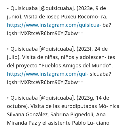
• Quisicuaba [@quisicuaba]. (2023e, 9 de
junio). Visita de Josep Puxeu Rocomo- ra.
https://www.instagram.com/quisicua-
ba?
igsh=MXRtcWR6bm90YjZxbw==
• Quisicuaba [@quisicuaba]. (2023f, 24 de
julio). Visita de niñas, niños y adolescen- tes
del proyecto “Pueblos Amigos del Mundo”.
https://www.instagram.com/qui-
sicuaba?
igsh=MXRtcWR6bm90YjZxbw==
• Quisicuaba [@quisicuaba]. (2023g, 14 de
octubre). Visita de las eurodiputadas Mó- nica
Silvana González, Sabrina Pignedoli, Ana
Miranda Paz y el asistente Pablo Lu- ciano