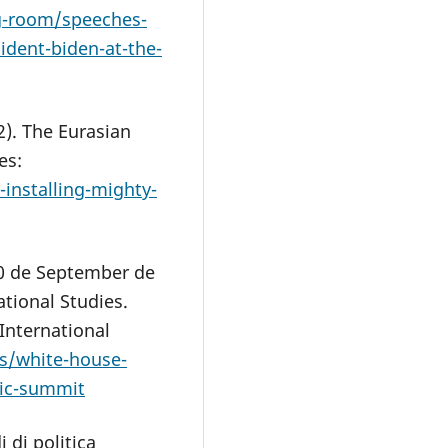
g-room/speeches-
dent-biden-at-the-
2). The Eurasian
es:
installing-mighty-
(30 de September de
ational Studies.
International
is/white-house-
oric-summit
i di politica