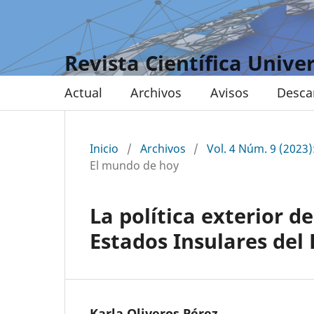
Revista Científica Unive
Actual
Archivos
Avisos
Desca
Inicio
/
Archivos
/
Vol. 4 Núm. 9 (2023):
El mundo de hoy
La política exterior d
Estados Insulares del 
Karla Oliveros Pérez