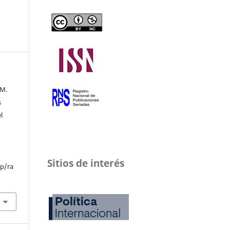
 M.
s
l
Sitios de interés
hp/ra