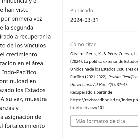
 influencia y el
e han visto
Publicado
 por primera vez
2024-03-31
de la segunda
irado a recuperar la
Cómo citar
to de los vínculos
el crecimiento
Oliveros Pérez, K., & Pérez Cuervo, L.
(2024). La política exterior de Estado
zación en el área.
Unidos hacia los Estados Insulares de
l Indo-Pacífico
Pacífico (2021-2022).
Revista Científica
continuidad en
Universitaria Ad Hoc
,
4
(9), 37–48.
razado los Estados
Recuperado a partir de
 A su vez, muestra
https://revistaadhoc.isri.cu/index.p
anzas y
h/article/view/101
la asignación de
Más formatos de cita
l fortalecimiento