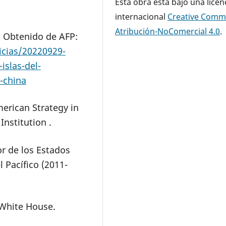
Esta obra está bajo una licen
internacional
Creative Com
Atribución-NoComercial 4.0
.
. Obtenido de AFP:
icias/20220929-
islas-del-
-china
American Strategy in
Institution .
ior de los Estados
 Pacífico (2011-
 White House.