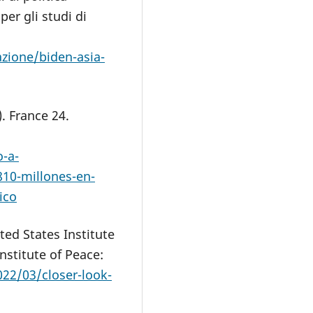
per gli studi di
azione/biden-asia-
. France 24.
-a-
10-millones-en-
ico
ted States Institute
nstitute of Peace:
22/03/closer-look-