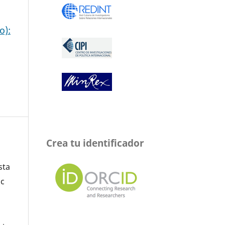
o):
Crea tu identificador
sta
oc