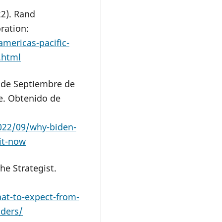
2). Rand
ration:
mericas-pacific-
.html
6 de Septiembre de
ce. Obtenido de
022/09/why-biden-
mit-now
he Strategist.
at-to-expect-from-
aders/