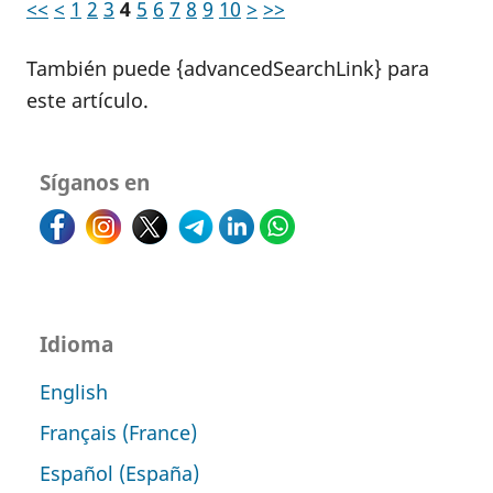
<<
<
1
2
3
4
5
6
7
8
9
10
>
>>
También puede {advancedSearchLink} para
este artículo.
Síganos en
Idioma
English
Français (France)
Español (España)