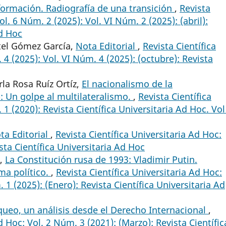
formación. Radiografía de una transición
,
Revista
ol. 6 Núm. 2 (2025): Vol. VI Núm. 2 (2025): (abril):
Ad Hoc
ttel Gómez García,
Nota Editorial
,
Revista Científica
 4 (2025): Vol. VI Núm. 4 (2025): (octubre): Revista
la Rosa Ruíz Ortíz,
El nacionalismo de la
 Un golpe al multilateralismo.
,
Revista Científica
1 (2020): Revista Científica Universitaria Ad Hoc. Vol
ta Editorial
,
Revista Científica Universitaria Ad Hoc:
ista Científica Universitaria Ad Hoc
o,
La Constitución rusa de 1993: Vladimir Putin.
ma político.
,
Revista Científica Universitaria Ad Hoc:
 1 (2025): (Enero): Revista Científica Universitaria Ad
queo, un análisis desde el Derecho Internacional
,
d Hoc: Vol. 2 Núm. 3 (2021): (Marzo): Revista Científic