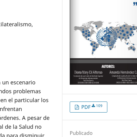
ilateralismo,
 un escenario
fundos problemas
en el particular los
109
PDF
nfrentan
órdenes. A pesar de
l de la Salud no
Publicado
a para disminuir