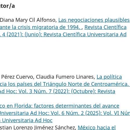
utor/a
Diana Mary Cil Alfonso,
Las negociaciones plausibles
nte la crisis migratoria de 1994.
,
Revista Científica
4 (2021): (Junio): Revista Científica Universitaria Ad
a Pérez Cuervo, Claudia Fumero Linares,
La política
cia los países del Triángulo Norte de Centroaméri
 Ad Hoc: Vol. 3 Núm. 7 (2022): (Octubre): Revista
co en Florida: factores determinantes del avance
Universitaria Ad Hoc: Vol. 6 Núm. 2 (2025): Vol. VI Nú
ca Universitaria Ad Hoc
ristian Lorenzo Jiménez Sánchez,
México hacia el