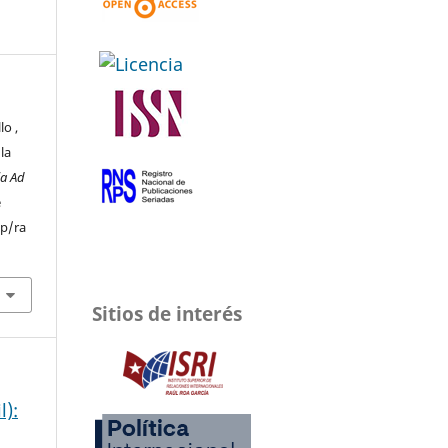
lo ,
la
ia Ad
e
hp/ra
Sitios de interés
l):