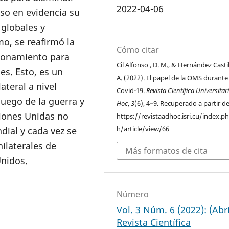
2022-04-06
uso en evidencia su
 globales y
mo, se reafirmó la
Cómo citar
ionamiento para
Cil Alfonso , D. M., & Hernández Castil
es. Esto, es un
A. (2022). El papel de la OMS durante 
ateral a nivel
Covid-19.
Revista Científica Universitar
luego de la guerra y
Hoc
,
3
(6), 4–9. Recuperado a partir d
iones Unidas no
https://revistaadhoc.isri.cu/index.p
h/article/view/66
ial y cada vez se
ilaterales de
Más formatos de cita
Unidos.
Número
Vol. 3 Núm. 6 (2022): (Abri
Revista Científica