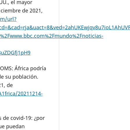
UU., el mayor
iciembre de 2021,
om/url?
&cd=&cad=rja&uact=8&ved=2ahUKEwjqv8u7ioL1AhUV
%2Fwww.bbc.com%2Fmundo%2Fnoticias-
3uZDGfj1pH9
 OMS: África podría
de su población.
1, de
1frica/20211214-
 de covid-19: ¿por
que puedan