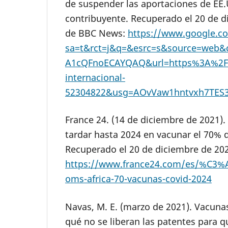
de suspender las aportaciones de EE.
contribuyente. Recuperado el 20 de d
de BBC News:
https://www.google.c
sa=t&rct=j&q=&esrc=s&source=web
A1cQFnoECAYQAQ&url=https%3A%2F
internacional-
52304822&usg=AOvVaw1hntvxh7TES
France 24. (14 de diciembre de 2021).
tardar hasta 2024 en vacunar el 70% 
Recuperado el 20 de diciembre de 202
https://www.france24.com/es/%C3%A
oms-africa-70-vacunas-covid-2024
Navas, M. E. (marzo de 2021). Vacunas
qué no se liberan las patentes para 