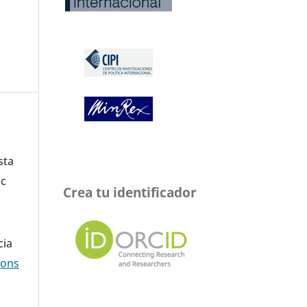
sta
oc
Crea tu identificador
cia
mons