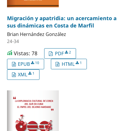
Migración y apatridia: un acercamiento a
sus dinámicas en Costa de Marfil
Brian Hernández González
24-34
Vistas: 78
2
PDF
10
1
EPUB
HTML
1
XML