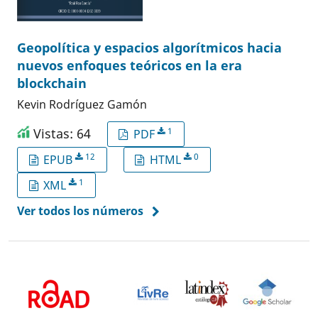
Geopolítica y espacios algorítmicos hacia
nuevos enfoques teóricos en la era
blockchain
Kevin Rodríguez Gamón
Vistas: 64
1
PDF
12
0
EPUB
HTML
1
XML
Ver todos los números