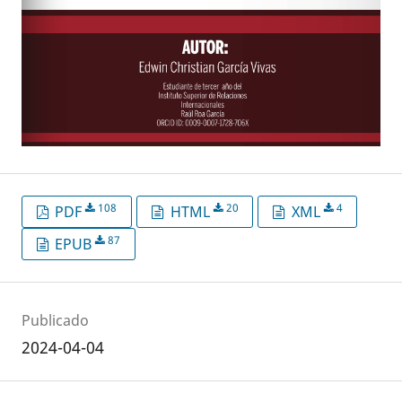
108
20
4
PDF
HTML
XML
87
EPUB
Publicado
2024-04-04