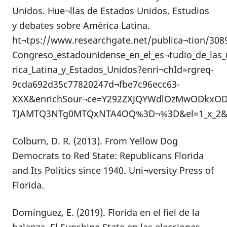
Unidos. Hue¬llas de Estados Unidos. Estudios
y debates sobre América Latina.
ht¬tps://www.researchgate.net/publica¬tion/308
Congreso_estadounidense_en_el_es¬tudio_de_las_
rica_Latina_y_Estados_Unidos?enri¬chId=rgreq-
9cda692d35c77820247d¬fbe7c96ecc63-
XXX&enrichSour¬ce=Y292ZXJQYWdlOzMwODkx
TJAMTQ3NTg0MTQxNTA4OQ%3D¬%3D&el=1_x_2&_e
Colburn, D. R. (2013). From Yellow Dog
Democrats to Red State: Republicans Florida
and Its Politics since 1940. Uni¬versity Press of
Florida.
Domínguez, E. (2019). Florida en el fiel de la